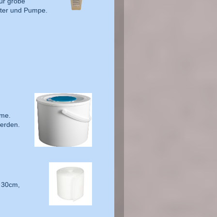
ür grobe
lter und Pumpe.
hme.
werden.
x 30cm,