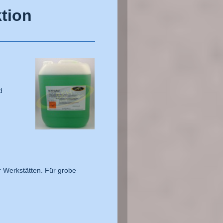
ktion
d
r Werkstätten. Für grobe